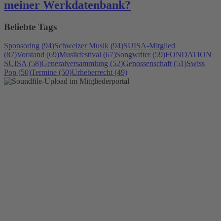
meiner Werkdatenbank?
Beliebte Tags
Sponsoring (94)
Schweizer Musik (94)
SUISA-Mitglied
(87)
Vorstand (69)
Musikfestival (67)
Songwriter (59)
FONDATION
SUISA (58)
Generalversammlung (52)
Genossenschaft (51)
Swiss
Pop (50)
Termine (50)
Urheberrecht (49)