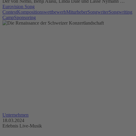
Der von Nemo, Benji Alasu, Linda Dale und Lasse Nymann …
Eurovision Song
Contest
Kompositionswettbewerb
Miturheber
Songwriter
Songwriting
Camp
Sponsoring
Unternehmen
18.03.2024
Erlebnis Live-Musik