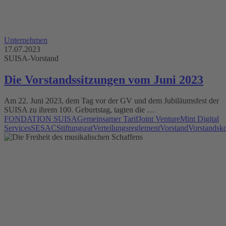
Unternehmen
17.07.2023
SUISA-Vorstand
Die Vorstandssitzungen vom Juni 2023
Am 22. Juni 2023, dem Tag vor der GV und dem Jubiläumsfest der
SUISA zu ihrem 100. Geburtstag, tagten die …
FONDATION SUISA
Gemeinsamer Tarif
Joint Venture
Mint Digital
Services
SESAC
Stiftungsrat
Verteilungsreglement
Vorstand
Vorstandsk