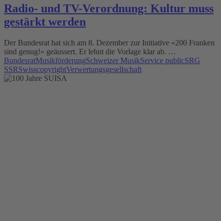
Radio- und TV-Verordnung: Kultur muss
gestärkt werden
Der Bundesrat hat sich am 8. Dezember zur Initiative «200 Franken
sind genug!» geäussert. Er lehnt die Vorlage klar ab. …
Bundesrat
Musikförderung
Schweizer Musik
Service public
SRG
SSR
Swisscopyright
Verwertungsgesellschaft