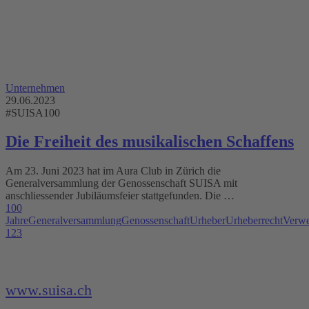
Unternehmen
29.06.2023
#SUISA100
Die Freiheit des musikalischen Schaffens
Am 23. Juni 2023 hat im Aura Club in Zürich die
Generalversammlung der Genossenschaft SUISA mit
anschliessender Jubiläumsfeier stattgefunden. Die …
100
Jahre
Generalversammlung
Genossenschaft
Urheber
Urheberrecht
Verwe
1
2
3
www.suisa.ch