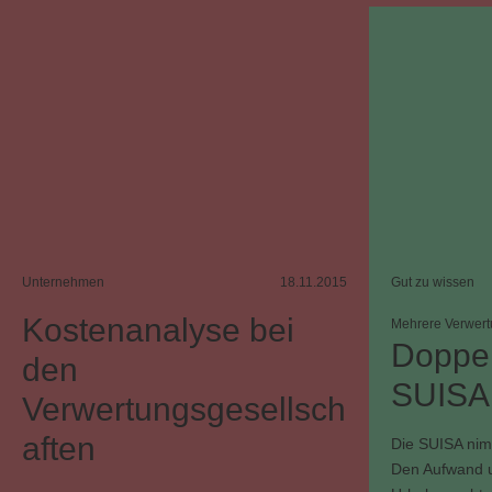
Unternehmen
18.11.2015
Gut zu wissen
Kostenanalyse bei
Mehrere Verwert
Doppel
den
SUISA,
Verwertungsgesellsch
aften
Die SUISA nimm
Den Aufwand u