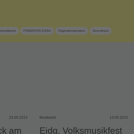
lmmusikpreis
FONDATION SUISA
Originalkomposition
Soundtrack
23.09.2015
Musikwelt
13.09.2015
ck am
Eidg. Volksmusikfest