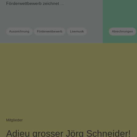
Förderwettbewerb zeichnet …
Auszeichnung
Förderwettbewerb
Livemusik
Abrechnungen
Mitglieder
Adieu grosser Jörg Schneider!