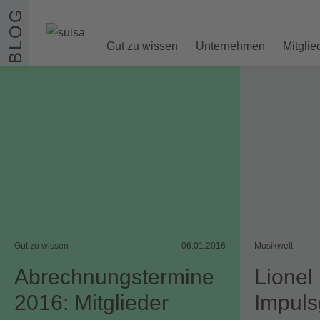
Zum Inhalt springen
BLOG
Gut zu wissen
Unternehmen
Mitglie
Gut zu wissen
06.01.2016
Musikwelt
Abrechnungstermine
Lionel 
2016: Mitglieder
Impuls