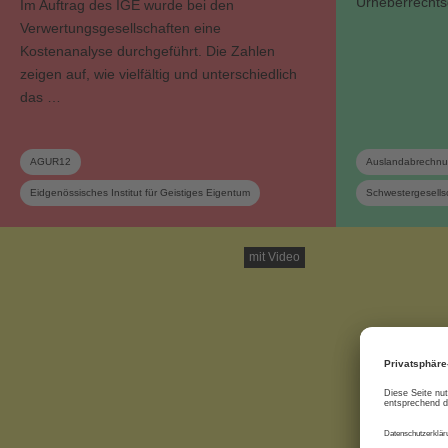
Urheberrechtsg
Im Auftrag des IGE wurde bei den
Verwertungsgesellschaften eine
Kostenanalyse durchgeführt. Die Zahlen
zeigen auf, wie vielfältig und unterschiedlich
das …
AGUR12
Auslandabrechn
Eidgenössisches Institut für Geistiges Eigentum
Schwestergesells
Genossenschaft
Verwaltungskosten
Verwertungsgesellschaft
mit Video