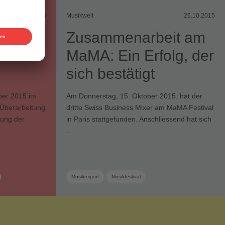
02.11.2015
Musikwelt
26.10.2015
Zusammenarbeit am
MaMA: Ein Erfolg, der
sich bestätigt
ber 2015 im
Am Donnerstag, 15. Oktober 2015, hat der
 Überarbeitung
dritte Swiss Business Mixer am MaMA Festival
tung der
in Paris stattgefunden. Anschliessend hat sich
…
Musikexport
Musikfestival