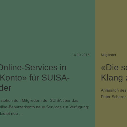
14.10.2015
Mitglieder
nline-Services in
«Die s
Konto» für SUISA-
Klang 
eder
Anlässlich des
Peter Schere
 stehen den Mitgliedern der SUISA über das
nline-Benutzerkonto neue Services zur Verfügung:
bietet neu …