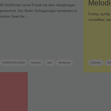
Melod
 SUISA hat Lionel Friedli mit dem diesjährigen
ezeichnet. Der Bieler Schlagzeuger kombiniert in
Farbig, quirl
schen Spiel die …
vorstellbar, d
FONDATION SUISA
Interpret
Jazz
Musikpreis
Chanson
Sc