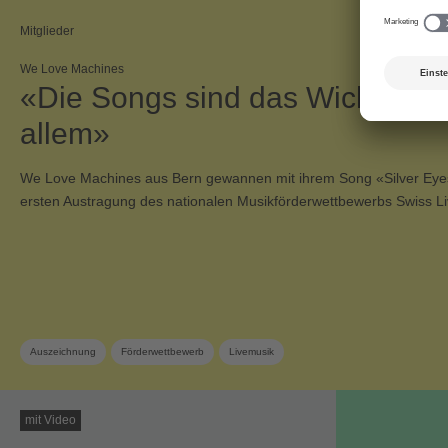
Mitglieder
We Love Machines
«Die Songs sind das Wichtigste
allem»
We Love Machines aus Bern gewannen mit ihrem Song «Silver Eyes
ersten Austragung des nationalen Musikförderwettbewerbs Swiss L
Auszeichnung
Förderwettbewerb
Livemusik
mit Video