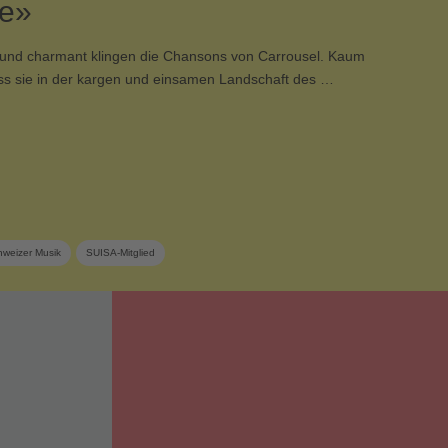
ie»
ig und charmant klingen die Chansons von Carrousel. Kaum
ass sie in der kargen und einsamen Landschaft des …
hweizer Musik
SUISA-Mitglied