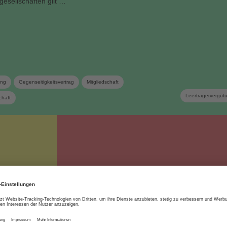
esellschaften gilt …
ung
Gegenseitigkeitsvertrag
Mitgliedschaft
Leerträgervergüt
chaft