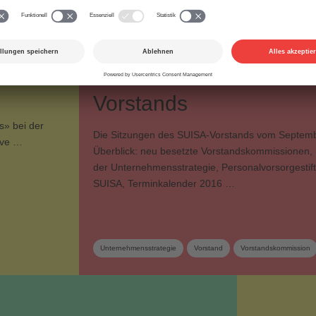
09.11.2015
Unternehmen
Erste Sitzung des neu
 von
konstituierten SUISA-
Vorstands
» bei der
Die Sitzungen des SUISA-Vorstands vom Septem
ive …
Überblick: neu besetzte Vorstandskommissionen,
der Unternehmensstrategie, Personalvorsorgestif
SUISA, Terminkalender 2016 …
Unternehmensstrategie
Vorstand
Vorstandskommission