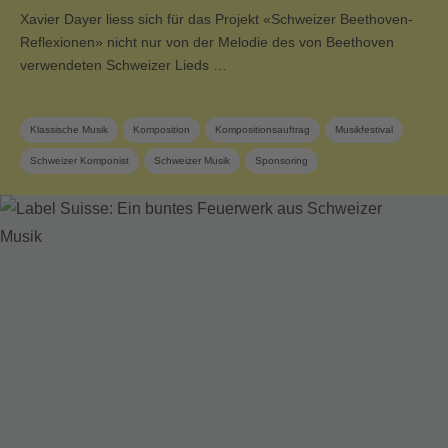
Xavier Dayer liess sich für das Projekt «Schweizer Beethoven-
Reflexionen» nicht nur von der Melodie des von Beethoven
verwendeten Schweizer Lieds …
Klassische Musik
Komposition
Kompositionsauftrag
Musikfestival
Schweizer Komponist
Schweizer Musik
Sponsoring
SUISA Music Stories
SUISA-Mitglied
Zeitgenössische Musik