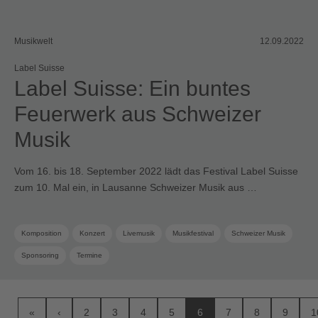
Musikwelt
12.09.2022
Label Suisse
Label Suisse: Ein buntes
Feuerwerk aus Schweizer
Musik
Vom 16. bis 18. September 2022 lädt das Festival Label Suisse
zum 10. Mal ein, in Lausanne Schweizer Musik aus …
Komposition
Konzert
Livemusik
Musikfestival
Schweizer Musik
Sponsoring
Termine
«
‹
2
3
4
5
6
7
8
9
1