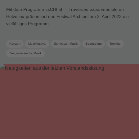
Mit dem Programm «sCHhhh – Traversée expérimentale en
Helvétie» präsentiert das Festival Archipel am 2. April 2023 ein
vielfältiges Programm …
Konzert
Musikfestival
Schweizer Musik
Sponsoring
Termine
Zeitgenössische Musik