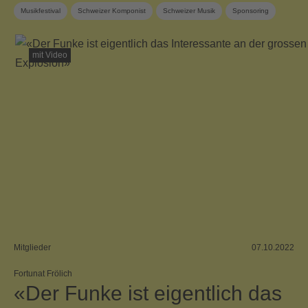
Musikfestival
Schweizer Komponist
Schweizer Musik
Sponsoring
SUISA Music Stories
SUISA-Mitglied
Zeitgenössische Musik
mit Video
Mitglieder
07.10.2022
Fortunat Frölich
«Der Funke ist eigentlich das